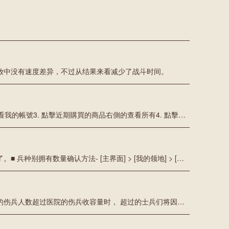
放中没有速度差异，不过从结果来看减少了战斗时间。
使用iOS中，如果充值後商品沒有到帳時，通過下列方法可請求支付。[確認App Store充值明細]1. 運行iTunes並進行登錄2. 帳號 > 查看我的帳號3. 點擊近期購買的商品右側的查看所有4. 點擊發生錯誤的充值明細箭頭符號，確認詳細內容後進行截圖(鍵盤Print Screen按鍵)參考 > https://support.apple.com/ko-kr/HT204088※ 選擇文件後，點擊右側添加附件按鈕。※ 添加附件只能在電腦中進行。[我要諮詢]https://joycity.oqupie.com/portals/365/inquiry★ 請求充值支付- 充值商店 : App Store- 充值時間 :- 充值金額 :- JOYCITY會員號碼和航航海衝突(ONE)主名 :- 截圖
不需要，将自动重新整编。出售舰船时，承载在舰船中的所有士兵们会自动返回到检阅台，与出售舰船的同时，就可看到士兵数增加了。■ 兵种别拥有数量确认方法- [主界面] > [我的领地] > [兵营建筑] > [训练士兵] > [选择兵种]注意，不会显示承载在舰船中的士兵， 点击检阅台中的骑着马的NPC，就可确认[部队现况]。■ 在[部队现况]中可确认的内容- 驻扎士兵/粮食消耗量/伤兵/俘虏/检阅台士兵数量/ 军需品库存 (武器/大炮)
战斗后发生伤兵时，伤兵可在医院进行治疗后重返到检阅台。注意，此时将根据医院的强化数值，决定伤兵收容量。如果战斗中发生的伤兵人数超过医院的伤兵收容量时， 超过的士兵们将因没有得到治疗而死亡。因此，建议您在战斗之前升级医院，确保足够的收容空间。■ 医院升级方法- [主界面] > [我的领地] > [医院] > [升级]